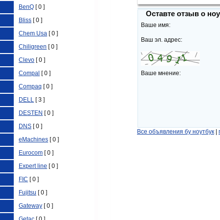
BenQ
[ 0 ]
Оставте отзыв о но
Bliss
[ 0 ]
Ваше имя:
Chem Usa
[ 0 ]
Ваш эл. адрес:
Chiligreen
[ 0 ]
Clevo
[ 0 ]
Compal
[ 0 ]
Ваше мнение:
Compaq
[ 0 ]
DELL
[ 3 ]
DESTEN
[ 0 ]
DNS
[ 0 ]
Все объявления бу ноутбук
|
eMachines
[ 0 ]
Eurocom
[ 0 ]
Expert line
[ 0 ]
FIC
[ 0 ]
Fujitsu
[ 0 ]
Gateway
[ 0 ]
Getac
[ 0 ]