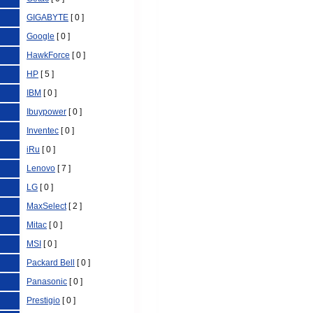
GIGABYTE
[ 0 ]
Google
[ 0 ]
HawkForce
[ 0 ]
HP
[ 5 ]
IBM
[ 0 ]
Ibuypower
[ 0 ]
Inventec
[ 0 ]
iRu
[ 0 ]
Lenovo
[ 7 ]
LG
[ 0 ]
MaxSelect
[ 2 ]
Mitac
[ 0 ]
MSI
[ 0 ]
Packard Bell
[ 0 ]
Panasonic
[ 0 ]
Prestigio
[ 0 ]