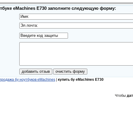
утбуке eMachines E730 заполните следующую форму:
продажа бу ноутбуков eMachines
|
купить бу eMachines E730
Чтобы
дат