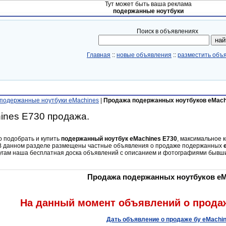
Тут может быть ваша реклама
подержанные ноутбуки
Поиск в объявлениях
Главная
::
новые объявления
::
разместить объ
подержанные ноутбуки eMachines
|
Продажа подержанных ноутбуков eMach
ines E730 продажа.
о подобрать и купить
подержанный ноутбук eMachines E730
, максимальное 
 В данном разделе размещены частные объявления о продаже подержанных
лугам наша бесплатная доска объявлений с описанием и фотографиями бывш
Продажа подержанных ноутбуков eM
На данный момент объявлений о продаж
Дать объявление о продаже бу eMachi