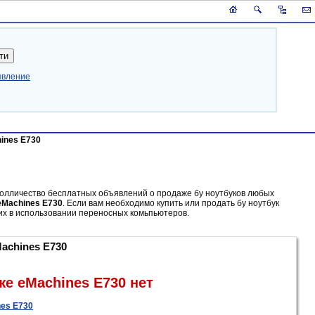
явление
ines E730
колличество бесплатных объявлений о продаже бу ноутбуков любых
eMachines E730
. Если вам необходимо купить или продать бу ноутбук
их в использовании переносных комьпьютеров.
achines E730
е eMachines E730 нет
nes E730