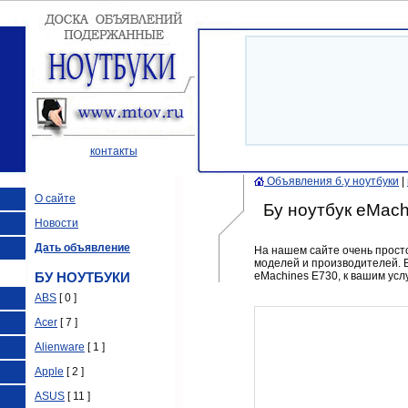
контакты
Объявления б.у ноутбуки
|
О сайте
Бу ноутбук eMach
Новости
Дать объявление
На нашем сайте очень прост
моделей и производителей.
eMachines E730, к вашим ус
БУ НОУТБУКИ
ABS
[ 0 ]
Acer
[ 7 ]
Alienware
[ 1 ]
Apple
[ 2 ]
ASUS
[ 11 ]