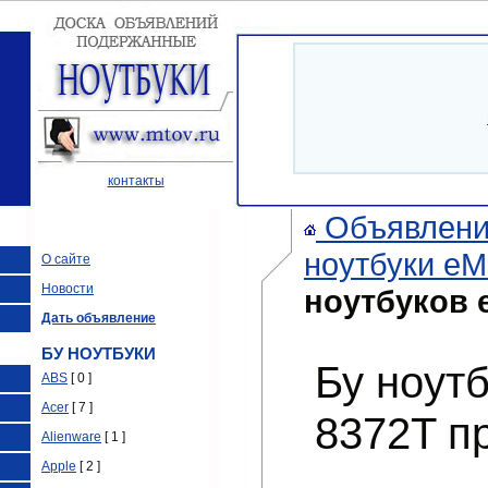
контакты
Объявления
ноутбуки eM
О сайте
Новости
ноутбуков 
Дать объявление
БУ НОУТБУКИ
Бу ноутб
ABS
[ 0 ]
Acer
[ 7 ]
8372T п
Alienware
[ 1 ]
Apple
[ 2 ]