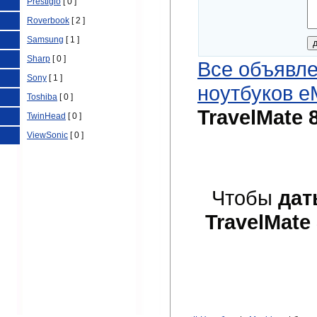
Prestigio
[ 0 ]
Roverbook
[ 2 ]
Samsung
[ 1 ]
Sharp
[ 0 ]
Все объявле
Sony
[ 1 ]
ноутбуков e
Toshiba
[ 0 ]
TravelMate 
TwinHead
[ 0 ]
ViewSonic
[ 0 ]
Чтобы
дат
TravelMate