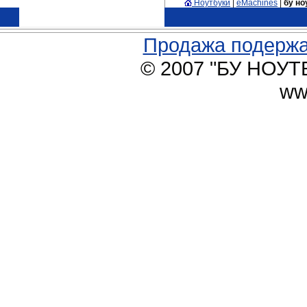
Ноутбуки
|
eMachines
|
бу но
Продажа подержа
© 2007 "БУ НОУТБ
ww