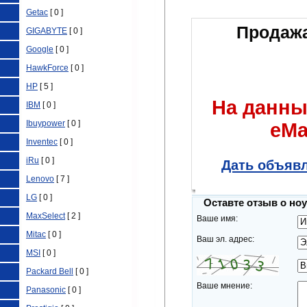
Getac
[ 0 ]
Продажа
GIGABYTE
[ 0 ]
Google
[ 0 ]
HawkForce
[ 0 ]
HP
[ 5 ]
На данны
IBM
[ 0 ]
Ibuypower
[ 0 ]
eMa
Inventec
[ 0 ]
iRu
[ 0 ]
Дать объявл
Lenovo
[ 7 ]
LG
[ 0 ]
Оставте отзыв о но
MaxSelect
[ 2 ]
Ваше имя:
Mitac
[ 0 ]
Ваш эл. адрес:
MSI
[ 0 ]
Packard Bell
[ 0 ]
Ваше мнение:
Panasonic
[ 0 ]