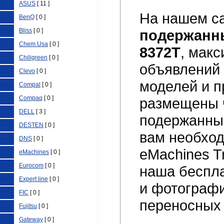
ASUS
[ 11 ]
На нашем са
BenQ
[ 0 ]
Bliss
[ 0 ]
подержанны
Chem Usa
[ 0 ]
8372T
, мак
Chiligreen
[ 0 ]
объявлений 
Clevo
[ 0 ]
моделей и п
Compal
[ 0 ]
Compaq
[ 0 ]
размещены 
DELL
[ 3 ]
подержанн
DESTEN
[ 0 ]
вам необход
DNS
[ 0 ]
eMachines T
eMachines
[ 0 ]
Eurocom
[ 0 ]
наша беспла
Expert line
[ 0 ]
и фотограф
FIC
[ 0 ]
переносных
Fujitsu
[ 0 ]
Gateway
[ 0 ]